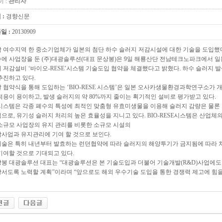
 :
관리자
 :
경향신문
일 :
20130909
 여수지역 한 중소기업체가 일본의 첨단 하수 슬러지 저감시설에 대한 기술을 도입했
에 사업장을 둔 (주)대광솔루션(대표 문상봉)은 9일 해룡산단 전남테크노파크에서 
 저감설비 ‘바이오-RESE’시스템 기술도입 협약을 체결했다고 밝혔다. 하수 슬러지 발
추진하고 있다.
 협약식을 통해 도입하는 ‘BIO-RESE 시스템’은 일본 오사카생물환경과학연구소가 
적용이 용이하고, 발생 슬러지의 약 80%까지 줄이는 획기적인 설비로 평가받고 있다.
시스템은 각종 폐수의 특성에 최적인 맞춤형 유효미생물을 이용해 슬러지 감량은 물론
으로, 유기성 슬러지 처리의 높은 효율성을 지니고 있다. BIO-RESE시스템은 산업체
소규모 사업장의 유지 관리를 비롯한 소규모 시설의
사업과 유지관리에 기여 할 것으로 보인다.
술은 특히 내년부터 발효하는 런던협약에 따라 슬러지의 해양투기가 금지됨에 따라 
기여할 것으로 기대되고 있다.
봉 대광솔루션 대표는 “대광솔루션은 본 기술도입과 더불어 기술개발(R&D)사업에
서도록 노력할 계획”이라며 “앞으로도 해외 우수기술 도입을 통한 경쟁력 제고에 힘을