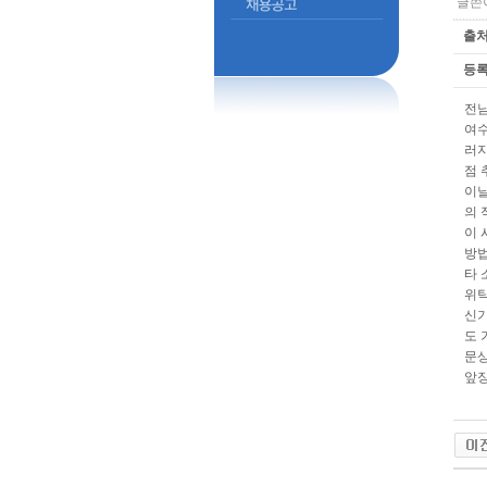
글쓴이
출처
등록
전남
여수
러지
점 
이날
의 
이 
방법
타 
위탁
신기
도 
문상
앞장