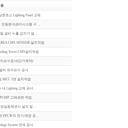
내용
남문초소 Lighting Panel 교체
8 년 진동분석관리시스템 구…
물질 설비 누출 감지기 설…
AREA CMS SENSOR 설치작업
ling Tower CMS설치작업
유지보수공사(단가계약)
기설비 유지보수 공사
 및 MCC 1면 설치작업
use 내 Lighting 교체 공사
후 PUMP 교체관련 작업
화장실동체센서 설치 및 …
한 EPC투자 전기/계장 공…
luge System 연계 공사